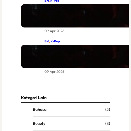
EN
, 
K-Pop
BIGBANG at Coachella 2026: The
Return of Legends Worth Waiting
For
09 Apr 2026
BM
, 
K-Pop
BIGBANG di Coachella 2026:
Kebangkitan Legenda yang Sudah
Lama Dinantikan
09 Apr 2026
Kategori Lain
Bahasa
(3)
Beauty
(8)