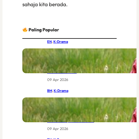
sahaja kita berada.
Paling Popular
EN
, 
K-Drama
IU and Byeon Woo-seok Together at
Last: MBC’s New Joseon Drama Had
the World Buzzing Before Episode
One Even Aired
09 Apr 2026
BM
, 
K-Drama
IU dan Byeon Woo-seok Bersatu:
Drama Joseon Terbaru MBC Yang
Sudah Menggemparkan Dunia
Sebelum Episod Pertama
09 Apr 2026