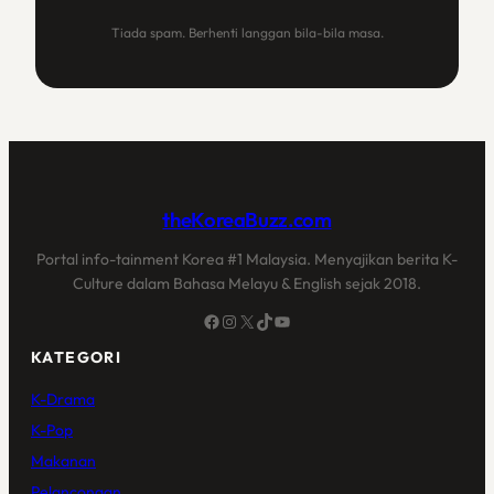
Tiada spam. Berhenti langgan bila-bila masa.
theKoreaBuzz.com
Portal info-tainment Korea #1 Malaysia. Menyajikan berita K-
Culture dalam Bahasa Melayu & English sejak 2018.
Facebook
Instagram
X
TikTok
YouTube
KATEGORI
K-Drama
K-Pop
Makanan
Pelancongan