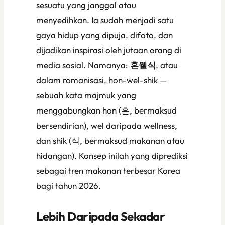
sesuatu yang janggal atau
menyedihkan. Ia sudah menjadi satu
gaya hidup yang dipuja, difoto, dan
dijadikan inspirasi oleh jutaan orang di
media sosial. Namanya:
혼웰식
, atau
dalam romanisasi,
hon-wel-shik
—
sebuah kata majmuk yang
menggabungkan
hon
(혼, bermaksud
bersendirian),
wel
daripada
wellness
,
dan
shik
(식, bermaksud makanan atau
hidangan). Konsep inilah yang diprediksi
sebagai tren makanan terbesar Korea
bagi tahun 2026.
Lebih Daripada Sekadar