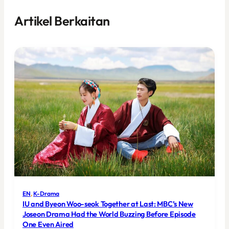
Artikel Berkaitan
EN
, 
K-Drama
IU and Byeon Woo-seok Together at Last: MBC’s New
Joseon Drama Had the World Buzzing Before Episode
One Even Aired