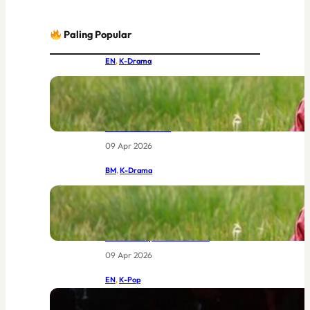
Paling Popular
EN
, 
K-Drama
IU and Byeon Woo-seok Together at
Last: MBC’s New Joseon Drama Had
the World Buzzing Before Episode
One Even Aired
09 Apr 2026
BM
, 
K-Drama
IU dan Byeon Woo-seok Bersatu:
Drama Joseon Terbaru MBC Yang
Sudah Menggemparkan Dunia
Sebelum Episod Pertama
09 Apr 2026
EN
, 
K-Pop
BIGBANG at Coachella 2026: The