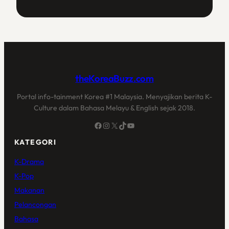
theKoreaBuzz.com
Portal info-tainment Korea #1 Malaysia. Menyajikan berita K-
Culture dalam Bahasa Melayu & English sejak 2018.
Facebook
Instagram
X
TikTok
YouTube
KATEGORI
K-Drama
K-Pop
Makanan
Pelancongan
Bahasa