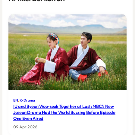
EN
, 
K-Drama
IU and Byeon Woo-seok Together at Last: MBC’s New
Joseon Drama Had the World Buzzing Before Episode
One Even Aired
09 Apr 2026