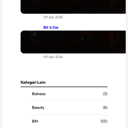
Return of Legends Worth Waiting
For
09 Apr 2026
BM
, 
K-Pop
BIGBANG di Coachella 2026:
Kebangkitan Legenda yang Sudah
Lama Dinantikan
09 Apr 2026
Kategori Lain
Bahasa
(3)
Beauty
(8)
BM
(55)